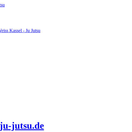
tsu
iss Kassel - Ju Jutsu
ju-jutsu.de